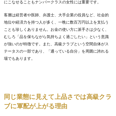
にこなせることもナンバークラスの女性には重要です。
実は
体育
客層は経営者や医師、弁護士、大手企業の役員など、社会的
会系
が、
地位や経済力を持つ人が多く、一晩に数百万円以上を支払う
高級
ことも珍しくありません。お金の使い方に派手さは少なく、
クラ
ブで
むしろ「品を保ちながら気持ちよく過ごしたい」という意識
働く
が強いのが特徴です。また、高級クラブという空間自体がス
のに
向い
テータスの一部であり、「通っている自分」を周囲に誇れる
てい
場でもあります。
る理
由
6
水
商
売
に
同じ業態に見えて上品さでは高級クラ
染
ま
ブに軍配が上がる理由
り
た