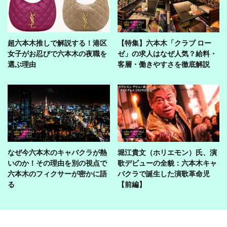
超六本木推しで解説する！港区
【特集】六本木「クラブ ロー
女子がお忍びで六本木の夜職を
ゼ」の求人はなぜ人気？給料・
選ぶ理由
客層・働きやすさを徹底解説
なぜ今六本木のキャバクラが熱
堀江貴文（ホリエモン）氏、演
いのか！その理由を別の視点で
歌デビューの全貌：六本木キャ
六本木のフィクサーが密かに語
バクラで誕生した演歌革命児
る
【前編】