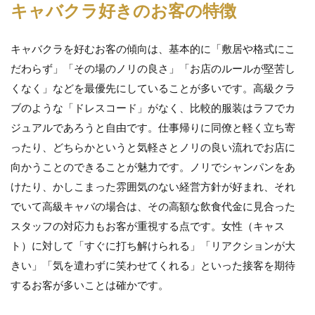
バ
キャバクラ好きのお客の特徴
ク
ラ
好
キャバクラを好むお客の傾向は、基本的に「敷居や格式にこ
き
だわらず」「その場のノリの良さ」「お店のルールが堅苦し
の
お
くなく」などを最優先にしていることが多いです。高級クラ
客
ブのような「ドレスコード」がなく、比較的服装はラフでカ
の
特
ジュアルであろうと自由です。仕事帰りに同僚と軽く立ち寄
徴
ったり、どちらかというと気軽さとノリの良い流れでお店に
2
向かうことのできることが魅力です。ノリでシャンパンをあ
高
けたり、かしこまった雰囲気のない経営方針が好まれ、それ
級
ク
でいて高級キャバの場合は、その高額な飲食代金に見合った
ラ
スタッフの対応力もお客が重視する点です。女性（キャス
ブ
好
ト）に対して「すぐに打ち解けられる」「リアクションが大
き
きい」「気を遣わずに笑わせてくれる」といった接客を期待
の
お
するお客が多いことは確かです。
客
の