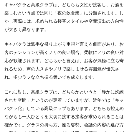
け
キャバクラと高級クラブは、どちらも女性が接客し、お酒を
れ
楽しむという点では同じ「夜の飲食業」に分類されます。し
ば
キ
かし実際には、求められる接客スタイルや空間演出の方向性
ャ
が大きく異なります。
バ
ク
ラ
キャバクラは派手な盛り上がり重視と言える側面があり、お
で
客のテンションが高くノリの良い場合、柔軟にノリの良い対
働
く
応が歓迎されます。どちらかと言えば、お客が気軽に立ち寄
こ
れるため、声の大きさやノリで楽しませる雰囲気が優先さ
と
を
れ、多少ラフな立ち振る舞いでも成立します。
オ
ス
これに対し、高級クラブは、どちらかというと「静かに洗練
ス
メ
された空間」というのが定着していますが、近年では「キャ
す
バクラ化」している高級クラブもあります。どちらも控えめ
る
理
ながらも一人ひとりを大切に接する接客が求められることは
由
確かです。グラスの持ち方、座る姿勢、会話の内容の選び方
7