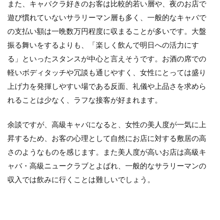
また、キャバクラ好きのお客は比較的若い層や、夜のお店で
特
徴
遊び慣れていないサラリーマン層も多く、一般的なキャバで
の支払い額は一晩数万円程度に収まることが多いです。大盤
3
同
振る舞いをするよりも、「楽しく飲んで明日への活力にす
じ
る」といったスタンスが中心と言えそうです。お酒の席での
業
態
軽いボディタッチや冗談も通じやすく、女性にとっては盛り
に
上げ力を発揮しやすい場である反面、礼儀や上品さを求めら
見
え
れることは少なく、ラフな接客が好まれます。
て
上
余談ですが、高級キャバになると、女性の美人度が一気に上
品
さ
昇するため、お客の心理として自然にお店に対する敷居の高
で
さのようなものを感じます。また美人度が高いお店は高級キ
は
高
ャバ・高級ニュークラブとよばれ、一般的なサラリーマンの
級
収入では飲みに行くことは難しいでしょう。
ク
ラ
ブ
に
軍