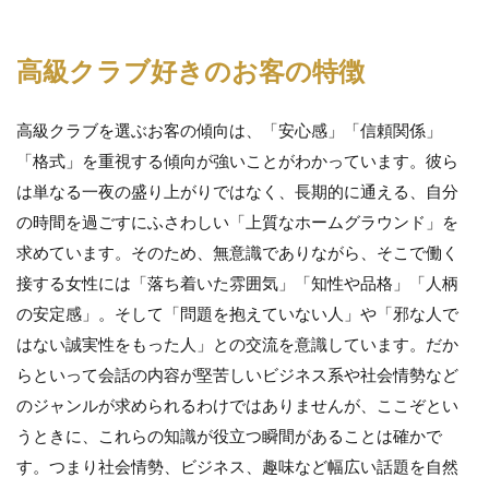
配
が
上
高級クラブ好きのお客の特徴
が
る
理
高級クラブを選ぶお客の傾向は、「安心感」「信頼関係」
由
「格式」を重視する傾向が強いことがわかっています。彼ら
4
は単なる一夜の盛り上がりではなく、長期的に通える、自分
手っ
の時間を過ごすにふさわしい「上質なホームグラウンド」を
取り
早く
求めています。そのため、無意識でありながら、そこで働く
ノリ
接する女性には「落ち着いた雰囲気」「知性や品格」「人柄
で稼
ぐ
の安定感」。そして「問題を抱えていない人」や「邪な人で
ぜ！
はない誠実性をもった人」との交流を意識しています。だか
はキ
ャバ
らといって会話の内容が堅苦しいビジネス系や社会情勢など
クラ
のジャンルが求められるわけではありませんが、ここぞとい
であ
る理
うときに、これらの知識が役立つ瞬間があることは確かで
由
す。つまり社会情勢、ビジネス、趣味など幅広い話題を自然
5