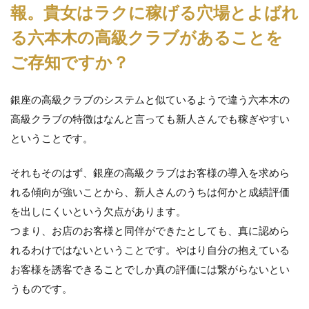
間し
報。貴女はラクに稼げる穴場とよばれ
か知
る六本木の高級クラブがあることを
らな
い情
ご存知ですか？
報。
貴女
はラ
クに
銀座の高級クラブのシステムと似ているようで違う六本木の
稼げ
高級クラブの特徴はなんと言っても新人さんでも稼ぎやすい
る穴
ということです。
場と
よば
れる
それもそのはず、銀座の高級クラブはお客様の導入を求めら
六本
木の
れる傾向が強いことから、新人さんのうちは何かと成績評価
高級
を出しにくいという欠点があります。
クラ
ブが
つまり、お店のお客様と同伴ができたとしても、真に認めら
ある
れるわけではないということです。やはり自分の抱えている
こと
お客様を誘客できることでしか真の評価には繋がらないとい
をご
存知
うものです。
です
か？