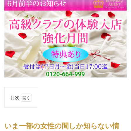
目次
1
いま
一部
の女
いま一部の女性の間しか知らない情
性の